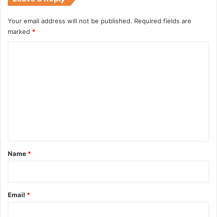
Your email address will not be published.
Required fields are
marked
*
C
o
m
m
e
n
t
*
Name
*
Email
*