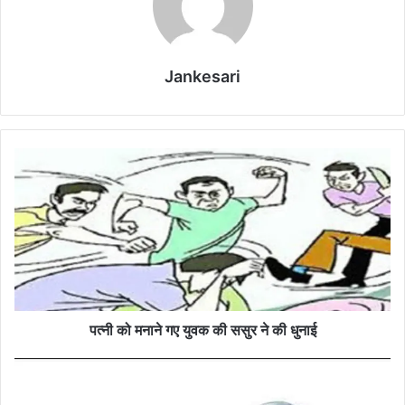
Jankesari
प
त्नी
को
म
ना
ने
ग
ए
यु
व
पत्नी को मनाने गए युवक की ससुर ने की धुनाई
क
की
खे
स
त
सु