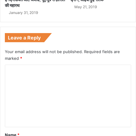
की महारथ
May 21, 2019
January 31, 2019
Leave a Reply
Your email address will not be published.
Required fields are
marked
*
C
o
m
m
e
n
t
*
Name
*