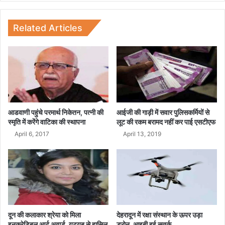
गा
झे
स
म
हि
त
Related Articles
त
ध
चा
म
र
का
पु
ओं
लि
,
स
अ
क
धि
र्मी
व
आडवाणी पहुंचे परमार्थ निकेतन, पत्नी की
आईजी की गाड़ी में सवार पुलिसकर्मियों से
घा
क्ता
स्मृति में करेंगे वाटिका की स्थापना
लूट की रकम बरामद नहीं कर पाई एसटीएफ
य
ओं
April 6, 2017
April 13, 2019
ल
ने
ह
टा
ने
की
मां
ग
दून की कलाकार श्रेया को मिला
देहरादून में रक्षा संस्थान के ऊपर उड़ा
की
इनक्रेडिबल आर्ट अवार्ड, यूट्यूब से हासिल
ड्रोन, आइबी हुई सतर्क