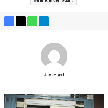
traffic in dehradun.
WhatsApp
Telegram
Jankesari
दू
न
में