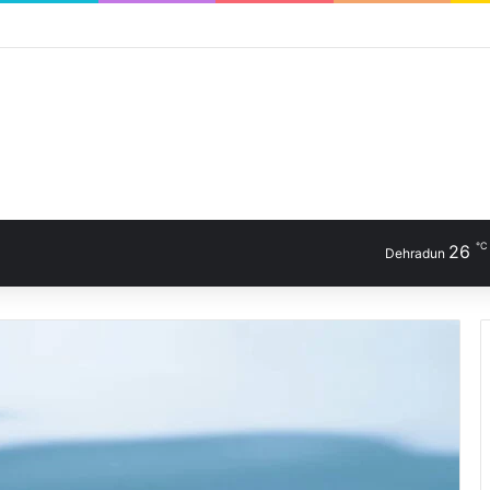
℃
26
Dehradun