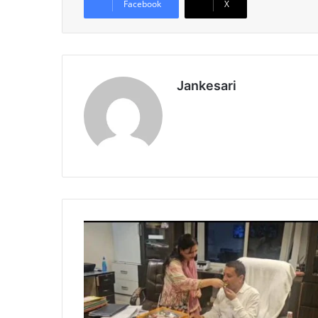
Facebook
X
Jankesari
ध
र्म
से
प
रे
र
क्षा