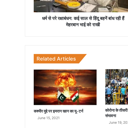
बं
ध
न
धर्म से परे रक्षाबंधन: कई साल से हिंदू बहनें बांध रही हैं
:
मेहरबान भाई को राखी
क
ई
सा
ल
से
Related Articles
हिं
दू
ब
ह
नें
बां
ध
र
ही
कोरोना के तीसरी
कश्मीर मुद्दे पर इमरान खान का यू-टर्न
हैं
संभावना
June 15, 2021
मे
June 19, 20
ह