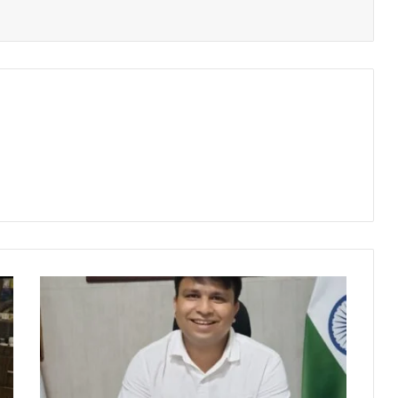
कैं
ट
बो
र्ड
रु
ड़
की