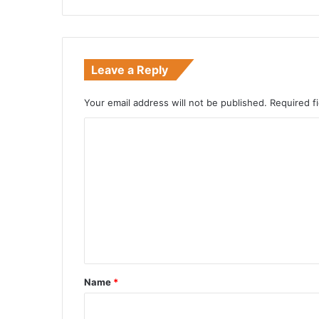
र
बा
न
भा
Leave a Reply
ई
को
रा
Your email address will not be published.
Required f
खी
C
o
m
m
e
n
t
*
Name
*