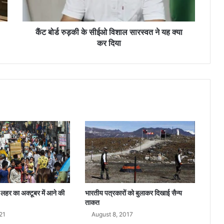
के
सी
ई
कैंट बोर्ड रुड़की के सीईओ विशाल सारस्वत ने यह क्या
ओ
कर दिया
वि
शा
ल
सा
र
स्व
त
ने
य
ह
क्या
क
र
दि
भारतीय पत्रकारों को बुलाकर दिखाई सैन्य
 लहर का अक्टूबर में आने की
या
ताकत
August 8, 2017
21