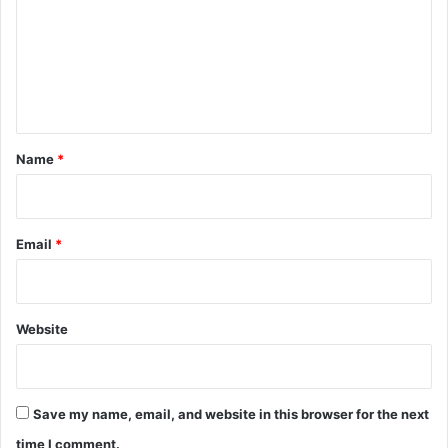
m
m
e
n
t
*
Name
*
Email
*
Website
Save my name, email, and website in this browser for the next
time I comment.