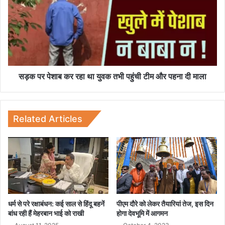
के
क
ट
प
र
र
को
पे
हु
शा
ई
ब
1
क
0
र
सड़क पर पेशाब कर रहा था युवक तभी पहुंची टीम और पहना दी माला
सा
र
ल
हा
की
था
क
यु
Related Articles
ठो
व
र
क
कै
त
द
भी
प
हुं
ची
टी
धर्म से परे रक्षाबंधन: कई साल से हिंदू बहनें
पीएम दौरे को लेकर तैयारियां तेज, इस दिन
म
बांध रही हैं मेहरबान भाई को राखी
होगा देवभूमि में आगमन
औ