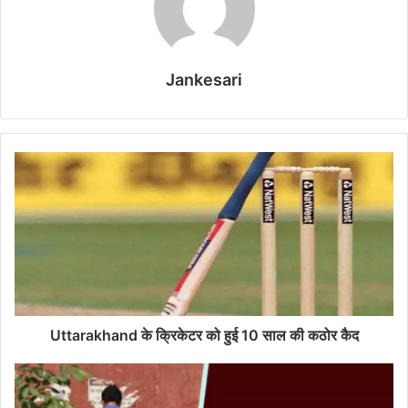
Jankesari
U
t
t
a
r
a
k
h
a
n
Uttarakhand के क्रिकेटर को हुई 10 साल की कठोर कैद
d
के
स
क्रि
ड़