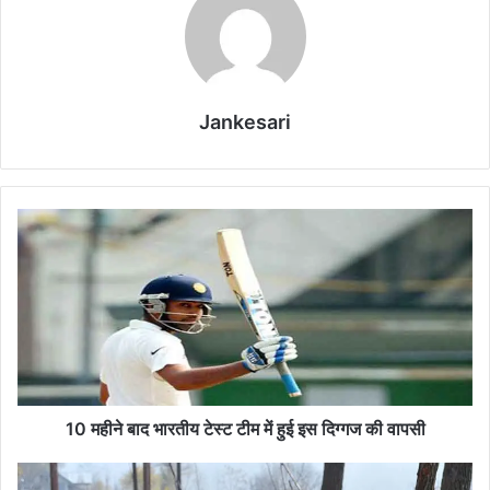
Jankesari
1
0
म
ही
ने
बा
द
भा
र
ती
10 महीने बाद भारतीय टेस्ट टीम में हुई इस दिग्गज की वापसी
य
टे
से