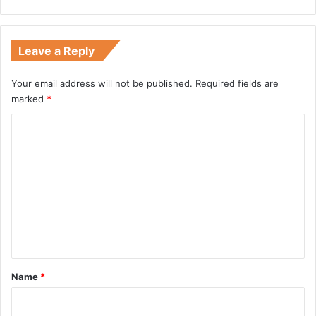
Leave a Reply
Your email address will not be published.
Required fields are
marked
*
C
o
m
m
e
n
t
*
Name
*