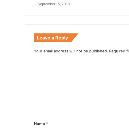
September 15, 2018
Leave a Reply
Your email address will not be published.
Required f
C
o
m
m
e
n
t
*
Name
*