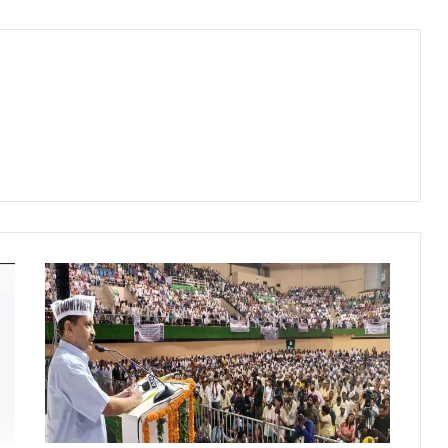
पू
र्ण
रा
ज्य
की
मां
ग
प
र