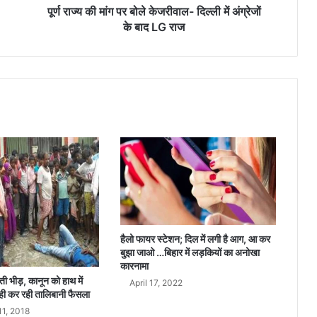
बो
पूर्ण राज्य की मांग पर बोले केजरीवाल- दिल्ली में अंग्रेजों
ले
के बाद LG राज
के
ज
री
वा
ल
-
दि
ल्ली
में
अं
ग्रे
जों
के
बा
हैलो फायर स्टेशन; दिल में लगी है आग, आ कर
द
बुझा जाओ …ब‍िहार में लड़क‍ियों का अनोखा
L
कारनामा
G
होती भीड़, कानून को हाथ में
April 17, 2022
रा
ही कर रही तालिबानी फैसला
ज
1, 2018