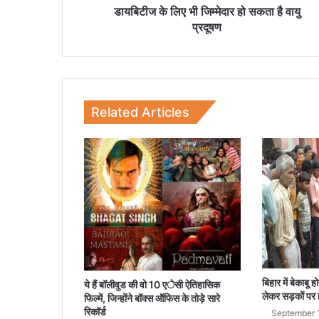
जि
डायबिटीज के लिए भी जिम्मेदार हो सकता है वायु
म्मे
प्रदूषण
दा
र
हो
स
क
Related Articles
ता
है
वा
यु
प्र
दू
ष
ण
बिहार में बेकाबू 
ये हैं बॉलीवुड की वो 10 एेसी ऐतिहासिक
लेकर सड़कों पर 
फिल्में, जिन्होंने बॉक्स ऑफिस के तोड़े सारे
रिकॉर्ड
September 1