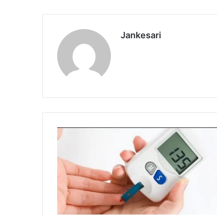
Jankesari
डा
य
बि
टी
ज
के
लि
ए
भी