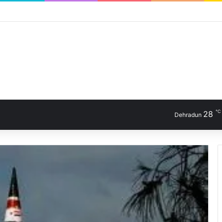
℃
28
Dehradun