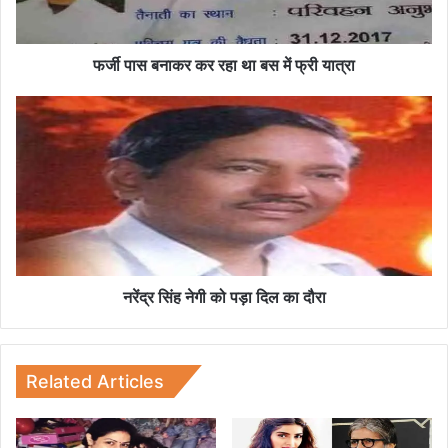
र
क
र
फर्जी पास बनाकर कर रहा था बस में फ्री यात्रा
र
हा
न
था
रें
ब
द्र
स
सिं
में
ह
फ्री
ने
या
गी
त्रा
को
प
ड़ा
नरेंद्र सिंह नेगी को पड़ा दिल का दौरा
दि
ल
का
दौ
Related Articles
रा