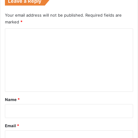
Leave a Reply
Your email address will not be published.
Required fields are
marked
*
C
o
m
m
e
n
t
*
Name
*
Email
*