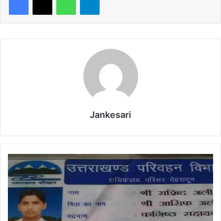
Jankesari
फ
र्जी
पा
स
ब
ना
क