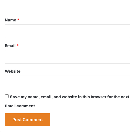
n
t
*
Name
*
Email
*
Website
Save my name, email, and website in this browser for the next
time I comment.