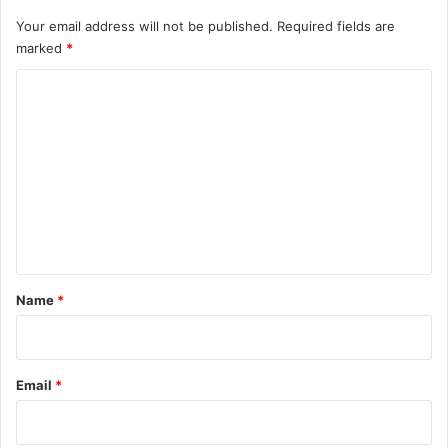
Your email address will not be published.
Required fields are
marked
*
C
o
m
m
e
n
t
*
Name
*
Email
*