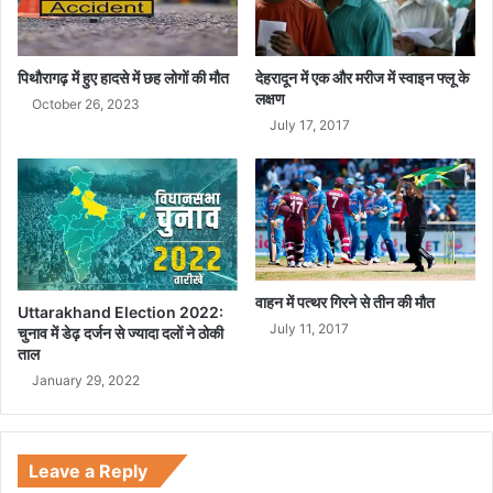
र
क
स
हि
त
पिथौरागढ़ में हुए हादसे में छह लोगों की मौत
देहरादून में एक और मरीज में स्वाइन फ्लू के
लक्षण
चा
October 26, 2023
र
July 17, 2017
की
द
र्द
ना
क
मौ
त
वाहन में पत्थर गिरने से तीन की मौत
Uttarakhand Election 2022:
July 11, 2017
चुनाव में डेढ़ दर्जन से ज्यादा दलों ने ठोकी
ताल
January 29, 2022
Leave a Reply