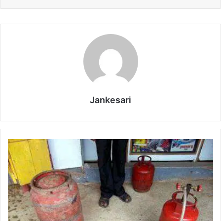
Jankesari
आ
धु
नि
क
ए
जें
सी
के