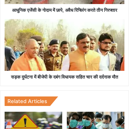
गो
दा
आधुनिक एजेंसी के गोदाम में छापे, अवैध रिफ्लिंग करते तीन गिरफ्तार
म
में
स
छा
ड़
पे
क
,
दु
अ
र्घ
वै
ट
ध
ना
रि
में
फ्लिं
बी
ग
जे
सड़क दुर्घटना में बीजेपी के दबंग विधायक सहित चार की दर्दनाक मौत
क
पी
र
के
ते
द
ती
बं
Related Articles
न
ग
गि
वि
र
धा
फ्ता
य