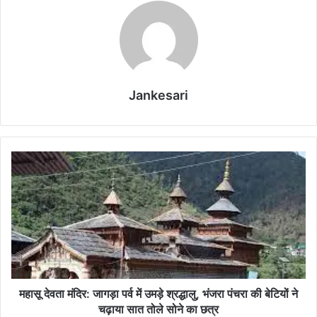
Jankesari
म
हा
सू
दे
व
ता
मं
दि
र
:
महासू देवता मंदिर: जागड़ा पर्व में उमड़े श्रद्धालु, भंजरा पंचरा की बेटियों ने
जा
चढ़ाया सात तोले सोने का छत्र