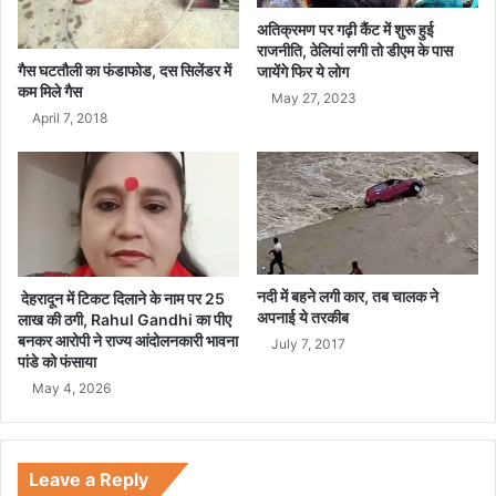
यों
ला
ने
अतिक्रमण पर गढ़ी कैंट में शुरू हुई
च
राजनीति, ठेलियां लगी तो डीएम के पास
ढ़ा
गैस घटतौली का फंडाफोड, दस सिलेंडर में
जायेंगे फिर ये लोग
कम मिले गैस
या
May 27, 2023
सा
April 7, 2018
त
तो
ले
सो
ने
का
छ
नदी में बहने लगी कार, तब चालक ने
देहरादून में टिकट दिलाने के नाम पर 25
त्र
अपनाई ये तरकीब
लाख की ठगी, Rahul Gandhi का पीए
बनकर आरोपी ने राज्य आंदोलनकारी भावना
July 7, 2017
पांडे को फंसाया
May 4, 2026
Leave a Reply