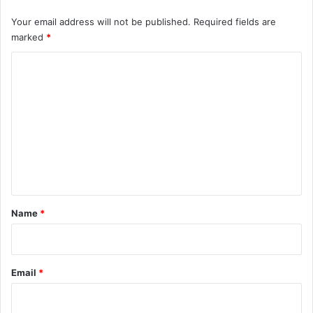
Your email address will not be published.
Required fields are
marked
*
C
o
m
m
e
n
t
*
Name
*
Email
*