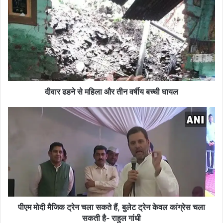
वा
र
ढ
ह
ने
से
म
हि
ला
दीवार ढहने से महिला और तीन वर्षीय बच्ची घायल
औ
र
पी
ती
ए
न
म
व
मो
र्षी
दी
य
मै
ब
जि
च्ची
क
घा
ट्रे
य
न
पीएम मोदी मैजिक ट्रेन चला सकते हैं, बुलेट ट्रेन केवल कांग्रेस चला
ल
च
सकती है- राहुल गांधी