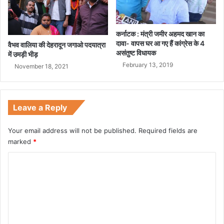
ती
है
-
रा
कर्नाटक : मंत्री जमीर अहमद खान का
हु
दावा- वापस घर आ गए हैं कांग्रेस के 4
वैभव वालिया की देहरादून जगाओ पदयात्रा
असंतुष्ट विधायक
ल
में उमड़ी भीड़
गां
February 13, 2019
November 18, 2021
धी
Leave a Reply
Your email address will not be published.
Required fields are
marked
*
C
o
m
m
e