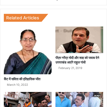
ला
स
क
ते
Related Articles
हैं
,
बु
ले
ट
ट्रे
न
के
पीएम नरेंद्र मोदी और शाह को जवाब देने
व
उत्तराखंड आएंगे राहुल गांधी
ल
February 21, 2019
कां
ग्रे
कैंट में सविता की एतिहासिक जीत
स
March 10, 2022
च
ला
स
क