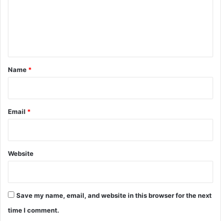
m
e
n
t
*
Name
*
Email
*
Website
Save my name, email, and website in this browser for the next
time I comment.