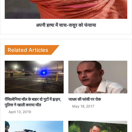
त
सा
स
-
स
अपनी हत्‍या में सास-ससुर को फंसाया
सु
र
को
फं
Related Articles
सा
या
पेंसिल्वेनिया मॉल के बाहर दो गुटों में झड़प,
जाधव की फांसी पर रोक
पुलिस ने खाली कराया मॉल
May 18, 2017
April 13, 2019