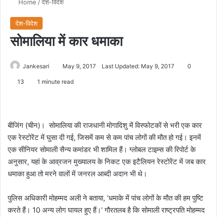
Home
/
देश-विदेश
देश-विदेश
सोमालिया में कार धमाका
Jankesari
May 9, 2017
Last Updated: May 9, 2017
0
13
1 minute read
बीजिंग (चीन)। सोमालिया की राजधानी मोगादिशु में विस्‍फोटकों से भरी एक कार
एक रेस्‍टोरेंट में घुसा दी गई, जिसमें कम से कम पांच लोगों की मौत हो गई। इनमें
एक सीनियर सोमाली सैन्‍य कमांडर भी शामिल हैं। ग्‍लोबल टाइम्‍स की रिपोर्ट के
अनुसार, यहां के आव्रजन मुख्‍यालय के निकट एक इटैलियन रेस्‍टोरेंट में जब कार
धमाका हुआ तो मरने वालों में जनरल आब्‍दी अदान भी थे।
पुलिस अधिकारी मोहम्‍मद अली ने बताया, ‘धमाके में पांच लोगों के मौत की हम पुष्टि
करते हैं। 10 अन्‍य लोग घायल हुए हैं।’ गौरतलब है कि सोमाली राष्‍ट्रपति मोहम्‍मद