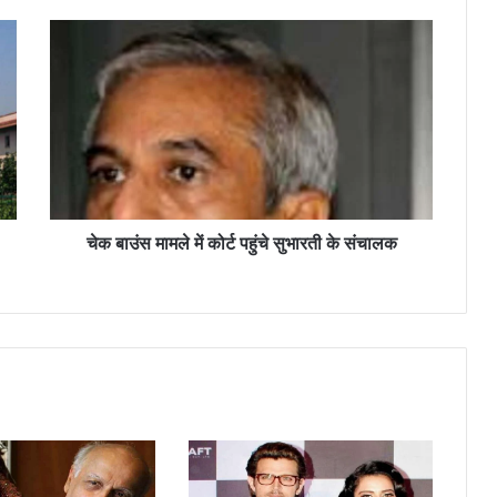
चे
क
बा
उं
स
मा
म
ले
में
को
चेक बाउंस मामले में कोर्ट पहुंचे सुभारती के संचालक
र्ट
प
हुं
चे
सु
भा
र
ती
के
सं