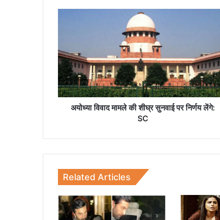
अ
यो
ध्या
वि
वा
द
मा
म
ले
की
अयोध्या विवाद मामले की शीघ्र सुनवाई पर निर्णय लेंगे:
शी
SC
घ्र
सु
न
वा
ई
Related Articles
प
र
नि
र्ण