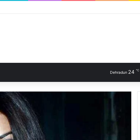
℃
24
Dehradun