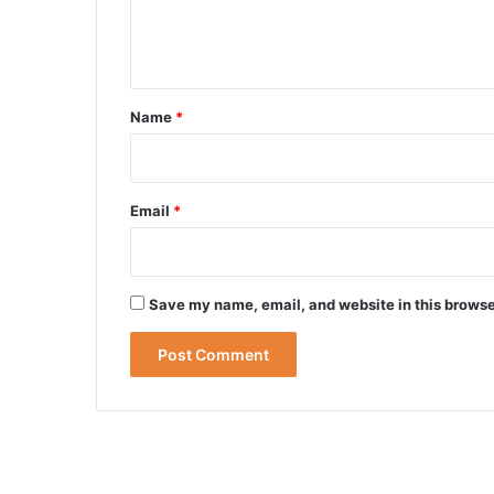
e
n
t
*
Name
*
Email
*
Save my name, email, and website in this browse