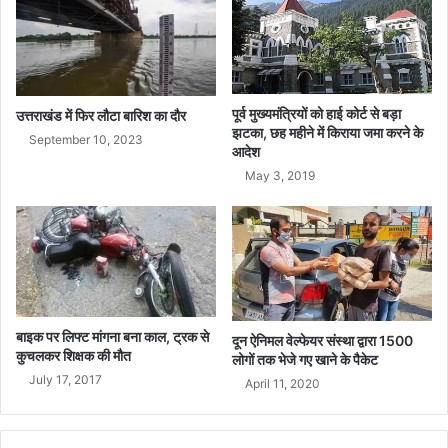
ग
कि
या
था
रो
मां
पूर्व मुख्यमंत्रियों को हाई कोर्ट से बड़ा
उत्तराखंड में फिर लौटा बारिश का दौर
झटका, छह महीने में किराया जमा करने के
स
September 10, 2023
आदेश
May 3, 2019
बाइक पर लिफ्ट मांगना बना काल, ट्रक से
दून ऐनिमल वेल्फेयर संस्था द्वारा 1500
कुचलकर शिक्षक की मौत
लोगों तक भेजे गए खाने के पैकेट
July 17, 2017
April 11, 2020