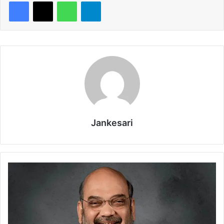
WhatsApp
Telegram
Jankesari
भा
ज
पा
अ
ध्य
क्ष