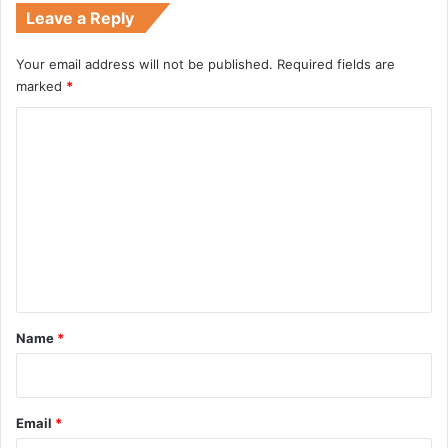
Leave a Reply
Your email address will not be published.
Required fields are
marked
*
C
o
m
m
e
n
t
*
Name
*
Email
*