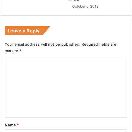
October 6, 2018
Leave a Reply
Your email address will not be published.
Required fields are
marked
*
C
o
m
m
e
n
t
*
Name
*