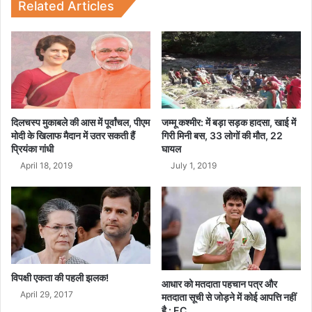
कॉ
बि
Related Articles
म
हा
न
र
है
के
लो
ग
दिलचस्प मुकाबले की आस में पूर्वांचल, पीएम
जम्मू कश्मीर: में बड़ा सड़क हादसा, खाई में
मोदी के खिलाफ मैदान में उतर सकती हैं
गिरी मिनी बस, 33 लोगों की मौत, 22
प्रियंका गांधी
घायल
April 18, 2019
July 1, 2019
विपक्षी एकता की पहली झलक!
आधार को मतदाता पहचान पत्र और
April 29, 2017
मतदाता सूची से जोड़ने में कोई आपत्ति नहीं
है : EC