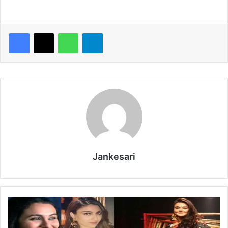
WhatsApp
Telegram
Jankesari
ए
क
ची