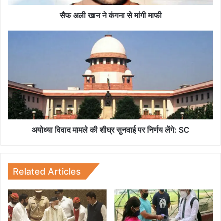
ग
ना
सैफ अली खान ने कंगना से मांगी माफी
से
मां
अ
गी
यो
मा
ध्या
फी
वि
वा
द
मा
म
ले
की
अयोध्या विवाद मामले की शीघ्र सुनवाई पर निर्णय लेंगे: SC
शी
घ्र
सु
न
Related Articles
वा
ई
प
र