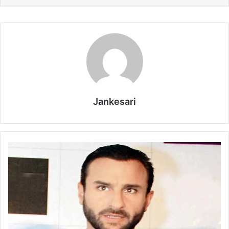
Jankesari
सै
फ
अ
ली
खा
न
ने
कं