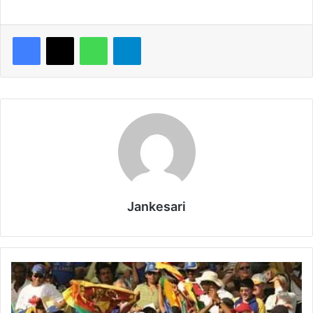
WhatsApp
Telegram
Jankesari
हा
र
के