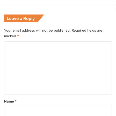
Leave a Reply
Your email address will not be published.
Required fields are
marked
*
C
o
m
m
e
n
t
*
Name
*