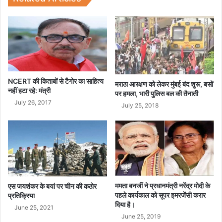
की
1
1
1
कि
मी
.
मै
NCERT की किताबों से टैगोर का साहित्य
मराठा आरक्षण को लेकर मुंबई बंद शुरू, बसों
नहीं हटा रहे: मंत्री
रा
पर हमला, भारी पुलिस बल की तैनाती
थ
July 26, 2017
July 25, 2018
न
ममता बनर्जी ने प्रधानमंत्री नरेंद्र मोदी के
एस जयशंकर के बयां पर चीन की कठोर
पहले कार्यकाल को सूपर इमरजेंसी करार
प्रतिक्रिया
दिया है।
June 25, 2021
June 25, 2019