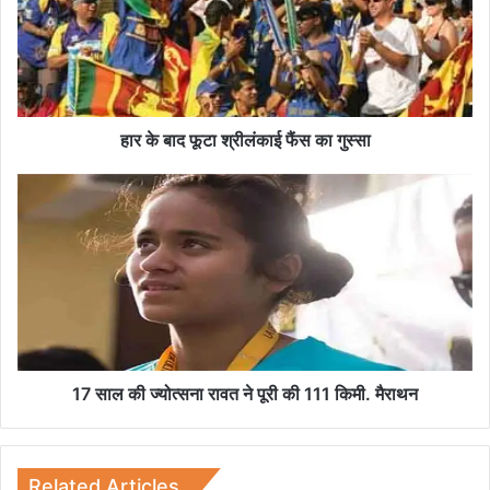
बा
द
फू
टा
श्री
लं
का
हार के बाद फूटा श्रीलंकाई फैंस का गुस्सा
ई
फैं
1
स
7
का
सा
गु
ल
स्सा
की
ज्यो
त्स
ना
रा
व
17 साल की ज्योत्सना रावत ने पूरी की 111 किमी. मैराथन
त
ने
पू
री
Related Articles