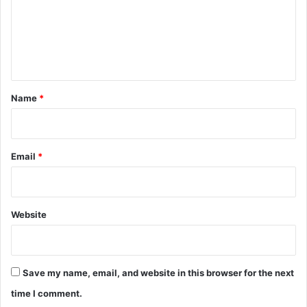
m
e
n
t
*
Name
*
Email
*
Website
Save my name, email, and website in this browser for the next
time I comment.