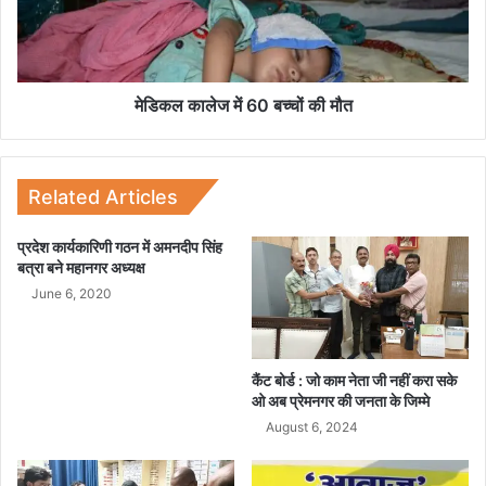
त
ले
,
ज
ती
में
न
6
घा
0
मेडिकल कालेज में 60 बच्चों की मौत
य
ब
ल
च्चों
की
मौ
Related Articles
त
प्रदेश कार्यकारिणी गठन में अमनदीप सिंह
बत्रा बने महानगर अध्यक्ष
June 6, 2020
कैंट बोर्ड : जो काम नेता जी नहीं करा सके
ओ अब प्रेमनगर की जनता के जिम्मे
August 6, 2024