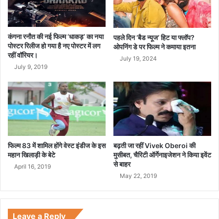
ज
प
म
र
क
न
र
ज
कंगना रनौत की नई फिल्म ‘धाकड़’ का नया
पहले दिन ‘बैड न्यूज’ हिट या फ्लॉप?
धू
पोस्टर रिलीज हो गया है नए पोस्टर में लग
रें
ओपनिंग डे पर फिल्म ने कमाया इतना
रहीं वॉरियर।
म
टे
July 19, 2024
ढ़ी
July 9, 2019
फिल्म 83 में शामिल होंगे वेस्ट इंडीज के इस
बढ़ती जा रहीं Vivek Oberoi की
महान खिलाड़ी के बेटे
मुसीबत, चैरिटी ऑर्गेनाइजेशन ने किया इवेंट
से बाहर
April 16, 2019
May 22, 2019
Leave a Reply