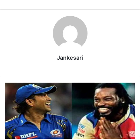
Jankesari
I
P
L
हि
स्ट्री
:
ज
ब
स