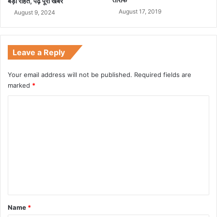
बड़ी राहत, पढ़े पूरी खबर
August 17, 2019
August 9, 2024
Leave a Reply
Your email address will not be published.
Required fields are
marked
*
C
o
m
m
e
n
t
*
Name
*