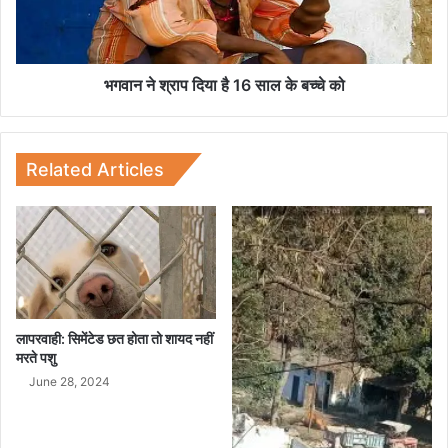
ला
प
का
दि
त
या
है
भगवान ने श्राप दिया है 16 साल के बच्चे को
1
6
सा
ल
Related Articles
के
ब
च्चे
को
लापरवाही: सिमेंटेड छत होता तो शायद नहीं
मरते पशु
June 28, 2024