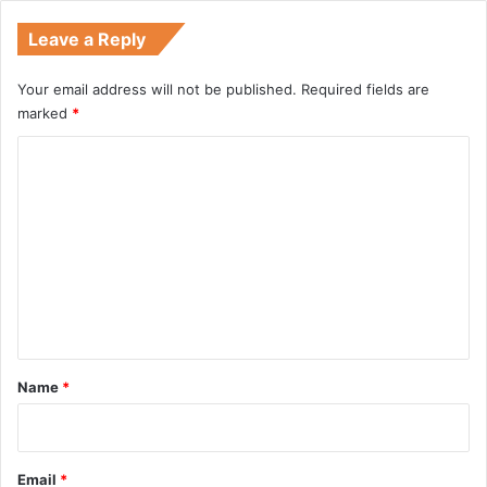
Leave a Reply
Your email address will not be published.
Required fields are
marked
*
C
o
m
m
e
n
t
*
Name
*
Email
*