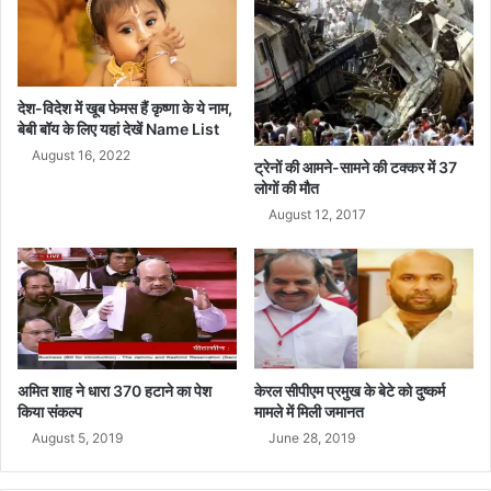
ता
टा
से
क्ष
सं
,
वा
मो
द
दी
देश-विदेश में खूब फेमस हैं कृष्णा के ये नाम,
को
बेबी बॉय के लिए यहां देखें Name List
दी
August 16, 2022
ट्रेनों की आमने-सामने की टक्कर में 37
ब
लोगों की मौत
ड़ी
August 12, 2017
चु
नौ
ती
अमित शाह ने धारा 370 हटाने का पेश
केरल सीपीएम प्रमुख के बेटे को दुष्कर्म
किया संकल्प
मामले में मिली जमानत
August 5, 2019
June 28, 2019