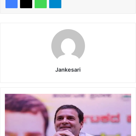
Jankesari
आ
गे
औ
र
‘
स
क्रि