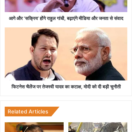
य
’
हों
आगे और ‘सक्रिय’ होंगे राहुल गांधी, बढ़ाएंगे मीडिया और जनता से संवाद
गे
रा
फि
हु
ट
ल
ने
गां
स
धी
चै
,
लें
ब
ज
ढ़ा
प
एं
र
गे
ते
फिटनेस चैलेंज पर तेजस्वी यादव का कटाक्ष, मोदी को दी बड़ी चुनौती
मी
ज
डि
स्वी
या
या
औ
द
Related Articles
र
व
ज
का
न
क