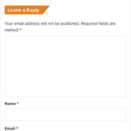
Leave a Reply
Your email address will not be published.
Required fields are
marked
*
C
o
m
m
e
n
t
*
Name
*
Email
*