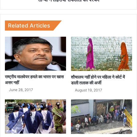
ता
ता
है
का
मा
प
न
र
Related Articles
सू
च
न
म
राष्ट्रीय मालवेयर हमले का भारत पर खास
शौचालय नहीं होने पर महिला ने कोर्ट में
असर नहीं
डाली तलाक की अर्जी
June 28, 2017
August 19, 2017