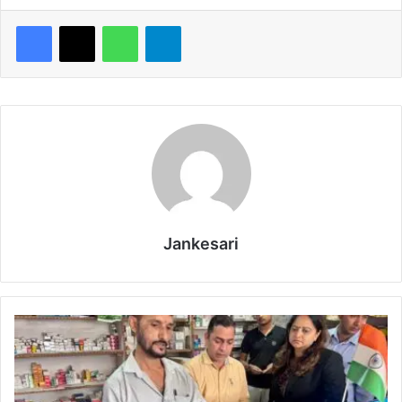
WhatsApp
Telegram
Jankesari
"
S
a
f
e