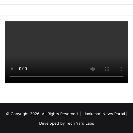
"
स्ता
वे
ज
© Copyright 2026, All Rights Reserved | Jankesari News Portal |
Developed by
Tech Yard Labs