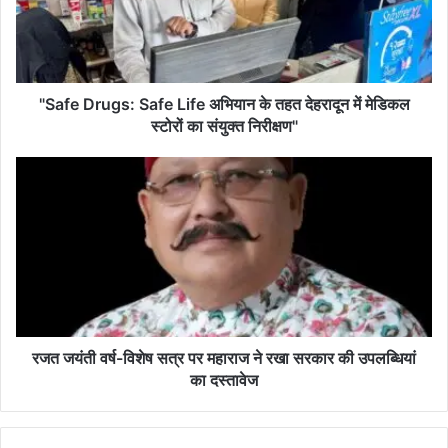
D
r
u
g
s
"Safe Drugs: Safe Life अभियान के तहत देहरादून में मेडिकल
:
स्टोरों का संयुक्त निरीक्षण"
S
a
र
f
ज
e
त
L
ज
i
यं
f
ती
e
व
अ
र्ष
भि
-
या
वि
रजत जयंती वर्ष-विशेष सत्र पर महाराज ने रखा सरकार की उपलब्धियां
न
शे
का दस्तावेज
के
ष
त
स
ह
त्र