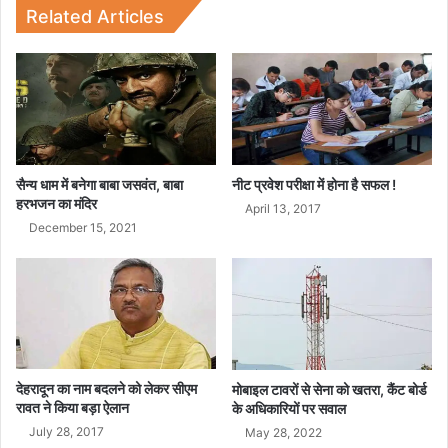
त
प
Related Articles
दे
र
ह
म
रा
हा
दू
रा
न
ज
में
ने
मे
र
डि
खा
सैन्य धाम में बनेगा बाबा जसवंत, बाबा
नीट प्रवेश परीक्षा में होना है सफल !
क
स
हरभजन का मंदिर
April 13, 2017
ल
र
December 15, 2021
स्टो
का
रों
र
का
की
सं
उ
यु
प
क्त
ल
नि
ब्धि
देहरादून का नाम बदलने को लेकर सीएम
री
मोबाइल टावरों से सेना को खतरा, कैंट बोर्ड
यां
रावत ने क‌िया बड़ा ऐलान
के अधिकारियों पर सवाल
क्ष
का
ण
July 28, 2017
द
May 28, 2022