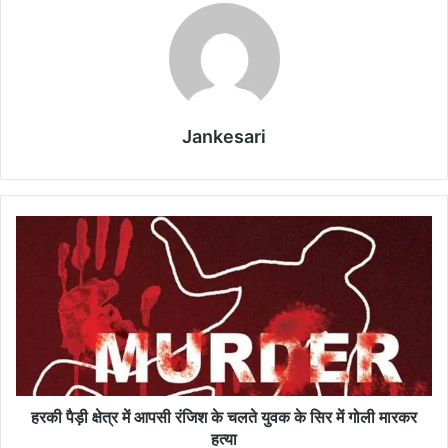
Jankesari
ह
र
की
पै
ड़ी
क्षे
त्र
में
आ
प
हरकी पैड़ी क्षेत्र में आपसी रंजिश के चलते युवक के सिर में गोली मारकर
सी
हत्या