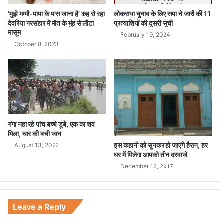
त्या
ण
सा
‘मुझे मम्मी-पापा के पास जाना है’ कह रो रहा
लोकसभा चुनाव के लिए सपा ने जारी की 11
ध
देवरिया नरसंहार में मौत के मुंह से लौटा
प्रत्याशियों की दूसरी सूची
मासूम
ने
February 19, 2024
में
October 8, 2023
जु
टी
B
J
P
गंगा नहा रहे पांच बच्चे डूबे, एक का शव
मिला, चार की बची जान
इस कहानी को सुनकर हो जाएंगे हैरान, हर
August 13, 2022
घर में मिलेगा आपको तीन दरवाजे
December 12, 2017
Leave a Reply