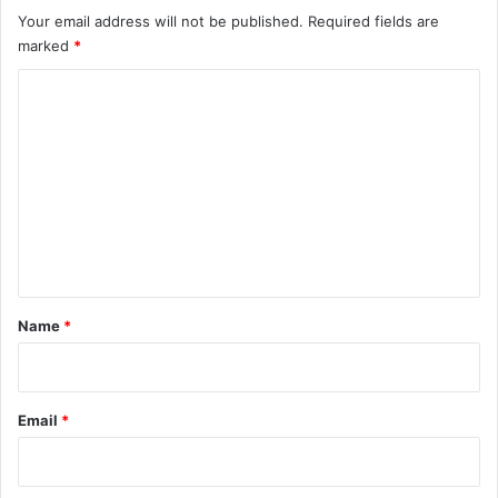
Your email address will not be published.
Required fields are
marked
*
C
o
m
m
e
n
t
*
Name
*
Email
*