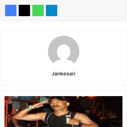
WhatsApp
Telegram
Jankesari
दू
न
के
शं
क