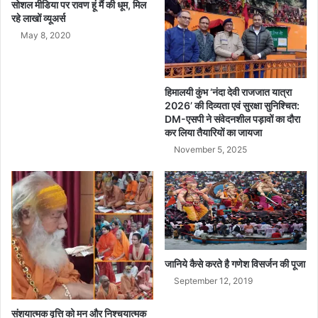
को
सोशल मीडिया पर रावण हूं मैं की धूम, मिल
मि
रहे लाखों व्यूअर्स
ले
May 8, 2020
गा
O
C
I
हिमालयी कुंभ ‘नंदा देवी राजजात यात्रा
का
2026’ की दिव्यता एवं सुरक्षा सुनिश्चित:
DM-एसपी ने संवेदनशील पड़ावों का दौरा
र्ड
कर लिया तैयारियों का जायजा
November 5, 2025
जानिये कैसे करते है गणेश विसर्जन की पूजा
September 12, 2019
संशयात्मक वृत्ति को मन और निश्चयात्मक