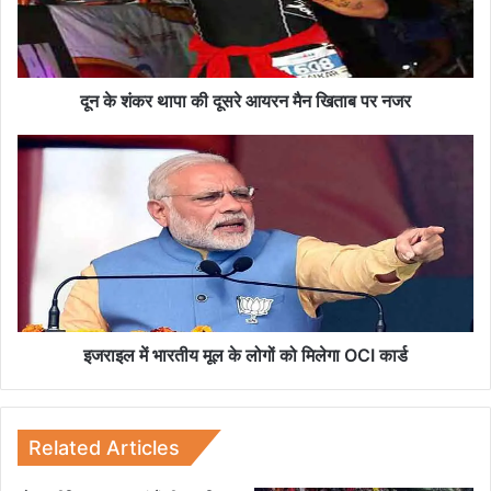
र
था
पा
की
दू
दून के शंकर थापा की दूसरे आयरन मैन खिताब पर नजर
स
रे
इ
आ
ज
य
रा
र
इ
न
ल
मै
में
न
भा
खि
र
ता
ती
ब
य
इजराइल में भारतीय मूल के लोगों को मिलेगा OCI कार्ड
प
मू
र
ल
न
के
ज
लो
Related Articles
र
गों