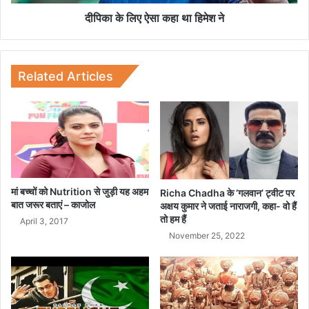
को
क
भी
हा
दीपिका के लिए ऐसा कहा था हिमेश ने
अ
था
ब
हि
दे
मे
ना
श
Related Articles
हो
ने
गा
टै
क्स
मां बच्चों को Nutrition से जुड़ी यह अहम
Richa Chadha के ‘गलवान’ ट्वीट पर
बात जरूर बताएं – काजोल
अक्षय कुमार ने जताई नाराजगी, कहा- वो हैं
तो हम हैं
April 3, 2017
November 25, 2022