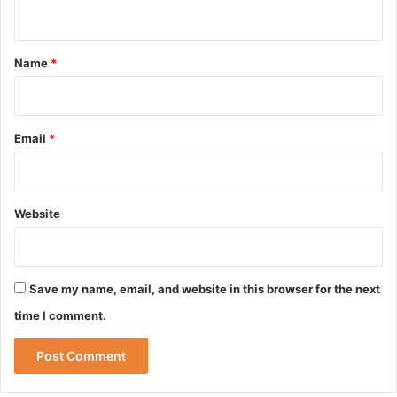
n
t
*
Name
*
Email
*
Website
Save my name, email, and website in this browser for the next
time I comment.