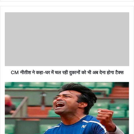
C
M
नी
ती
श
ने
क
हा
-
घ
CM नीतीश ने कहा-घर में चल रही दुकानों को भी अब देना होगा टैक्स
र
में
दी
च
पि
ल
का
र
के
ही
लि
दु
ए
का
ऐ
नों
सा