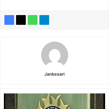
WhatsApp
Telegram
Jankesari
सु
प्री
म