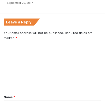
September 29, 2017
Leave a Reply
Your email address will not be published.
Required fields are
marked
*
C
o
m
m
e
n
t
*
Name
*