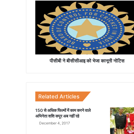
पी
सी
बी
ने
बी
सी
सी
आ
इ
को
पीसीबी ने बीसीसीआइ को भेजा कानूनी नोटिस
भे
जा
का
नू
नी
Related Articles
नो
टि
150 से अधिक फिल्मों में काम करने वाले
स
अभिनेता शशि कपूर अब नहीं रहे
December 4, 2017