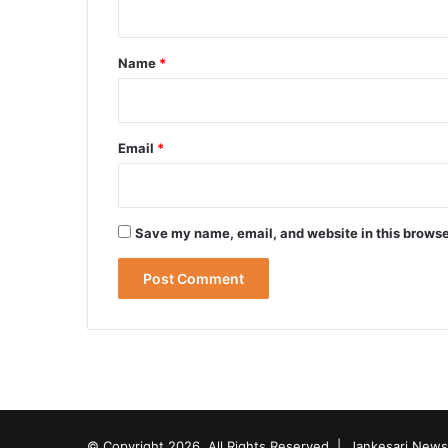
t
*
Name
*
Email
*
Save my name, email, and website in this browse
© Copyright 2026, All Rights Reserved | Jankesari News