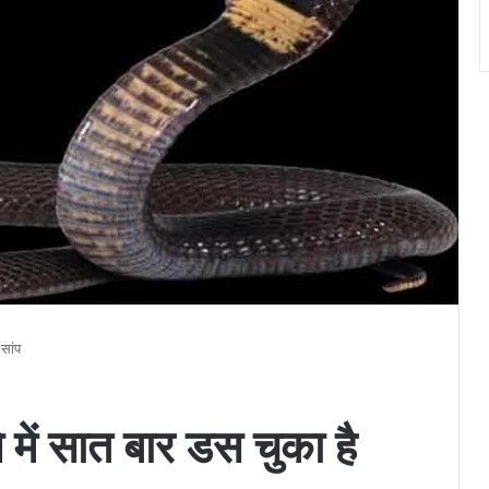
सांप
 में सात बार डस चुका है