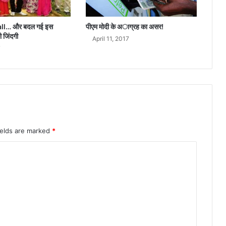
e
D
a
ll… और बदल गई इस
पीएम मोदी के अाग्रह का असर!
d
ी जिंदगी
April 11, 2017
7
ields are marked
*