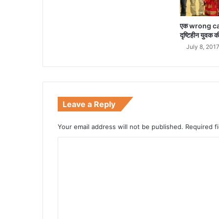
एक wrong ca
दृष्टिहीन युवक क
July 8, 201
Leave a Reply
Your email address will not be published.
Required f
C
o
m
m
e
n