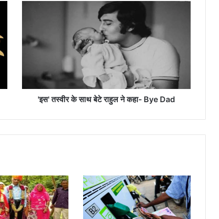
'
इ
स
'
त
स्वी
र
के
सा
थ
'इस' तस्वीर के साथ बेटे राहुल ने कहा- Bye Dad
बे
टे
रा
हु
ल
ने
क
हा
-
B
y