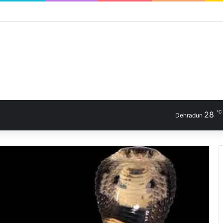
℃
28
Dehradun