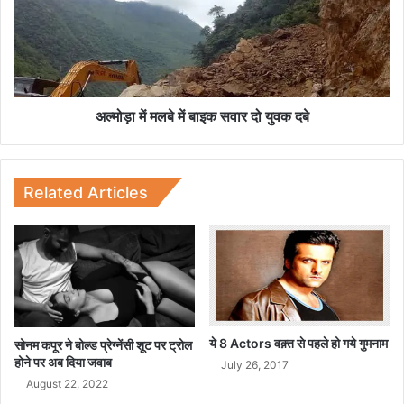
में
क
म
मा
ल
ल
बे
में
बा
इ
अल्‍मोड़ा में मलबे में बाइक सवार दो युवक दबे
क
स
वा
र
Related Articles
दो
यु
व
क
द
बे
ये 8 Actors वक़्त से पहले हो गये गुमनाम
सोनम कपूर ने बोल्ड प्रेग्नेंसी शूट पर ट्रोल
होने पर अब दिया जवाब
July 26, 2017
August 22, 2022