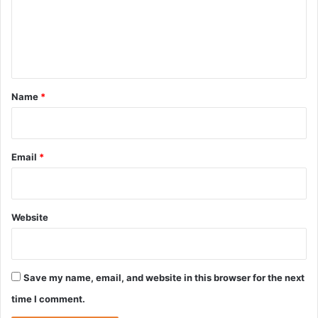
m
e
n
t
*
Name
*
Email
*
Website
Save my name, email, and website in this browser for the next
time I comment.